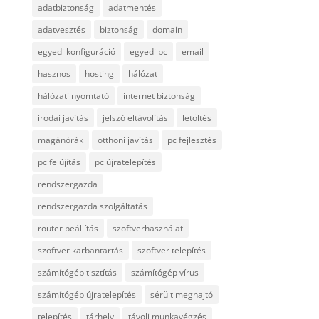
adatbiztonság
adatmentés
adatvesztés
biztonság
domain
egyedi konfiguráció
egyedi pc
email
hasznos
hosting
hálózat
hálózati nyomtató
internet biztonság
irodai javítás
jelszó eltávolítás
letöltés
magánórák
otthoni javítás
pc fejlesztés
pc felújítás
pc újratelepítés
rendszergazda
rendszergazda szolgáltatás
router beállítás
szoftverhasználat
szoftver karbantartás
szoftver telepítés
számítógép tisztítás
számítógép vírus
számítógép újratelepítés
sérült meghajtó
telepítés
tárhely
távoli munkavégzés