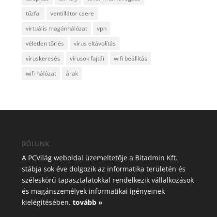
tűzfal
ventillátor csere
virtuális magánhálózat
vpn
véletlen törlés
vírus eltávolítás
víruskeresés
vírusok fajtái
wifi beállítás
wifi hálózat
árak
RÓLUNK
A PCVilág weboldal üzemeltetője a Bitadmin Kft.
stábja sok éve dolgozik az informatika területén és
széleskörű tapasztalatokkal rendelkezik vállalkozások
és magánszemélyek informatikai igényeinek
kielégítésében.
tovább »