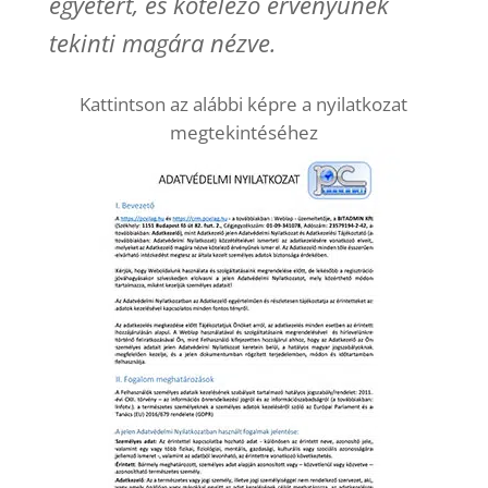
egyetért, és kötelező érvényűnek
tekinti magára nézve.
Kattintson az alábbi képre a nyilatkozat
megtekintéséhez