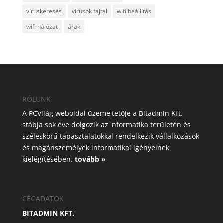
víruskeresés
vírusok fajtái
wifi beállítás
wifi hálózat
árak
RÓLUNK
A PCVilág weboldal üzemeltetője a Bitadmin Kft.
stábja sok éve dolgozik az informatika területén és
széleskörű tapasztalatokkal rendelkezik vállalkozások
és magánszemélyek informatikai igényeinek
kielégítésében.
tovább »
CÉGADATOK
BITADMIN KFT.