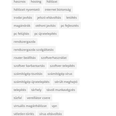
hasznos
hosting
hálózat
hálózati nyomtató
internet biztonság
irodai javítás
jelszó eltávolítás
letöltés
magánórák
otthoni javítás
pc fejlesztés
pc felújítás
pc újratelepítés
rendszergazda
rendszergazda szolgáltatás
router beállítás
szoftverhasználat
szoftver karbantartás
szoftver telepítés
számítógép tisztítás
számítógép vírus
számítógép újratelepítés
sérült meghajtó
telepítés
tárhely
távoli munkavégzés
tűzfal
ventillátor csere
virtuális magánhálózat
vpn
véletlen törlés
vírus eltávolítás