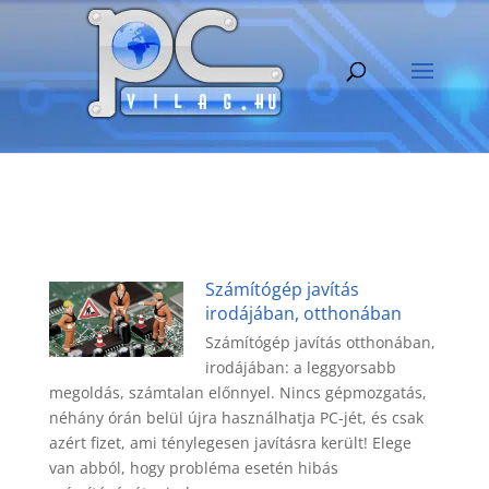
Számítógép javítás
irodájában, otthonában
Számítógép javítás otthonában,
irodájában: a leggyorsabb
megoldás, számtalan előnnyel. Nincs gépmozgatás,
néhány órán belül újra használhatja PC-jét, és csak
azért fizet, ami ténylegesen javításra került! Elege
van abból, hogy probléma esetén hibás