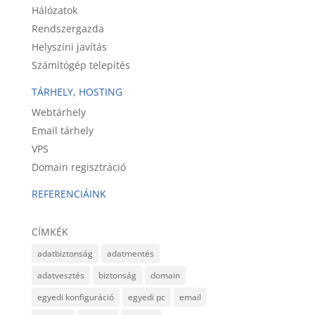
Hálózatok
Rendszergazda
Helyszíni javítás
Számítógép telepítés
TÁRHELY, HOSTING
Webtárhely
Email tárhely
VPS
Domain regisztráció
REFERENCIÁINK
CÍMKÉK
adatbiztonság
adatmentés
adatvesztés
biztonság
domain
egyedi konfiguráció
egyedi pc
email