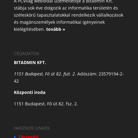
A PCVilág weboldal üzemeltetője a Bitadmin Kft.
stábja sok éve dolgozik az informatika területén és
széleskörű tapasztalatokkal rendelkezik vállalkozások
és magánszemélyek informatikai igényeinek
kielégítésében.
tovább »
CÉGADATOK
BITADMIN KFT.
1151 Budapest, Fő út 82. fszt. 2.
Adószám: 23579194-2-
42
Központi iroda
1151 Budapest, Fő út 82. fsz. 2.
HASZNOS LINKEK
Távsegítő