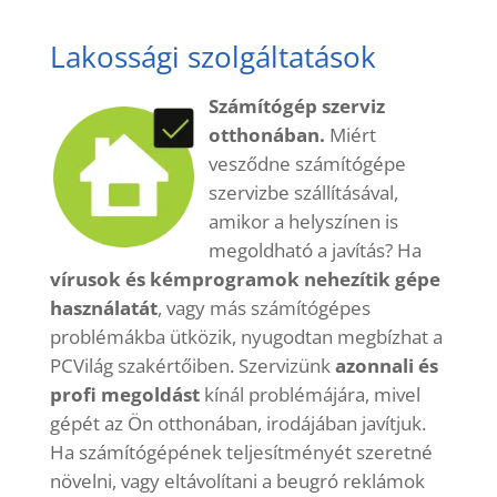
Lakossági szolgáltatások
Számítógép szerviz
otthonában.
Miért
vesződne számítógépe
szervizbe szállításával,
amikor a helyszínen is
megoldható a javítás? Ha
vírusok és kémprogramok nehezítik gépe
használatát
, vagy más számítógépes
problémákba ütközik, nyugodtan megbízhat a
PCVilág szakértőiben. Szervizünk
azonnali és
profi megoldást
kínál problémájára, mivel
gépét az Ön otthonában, irodájában javítjuk.
Ha számítógépének teljesítményét szeretné
növelni, vagy eltávolítani a beugró reklámok