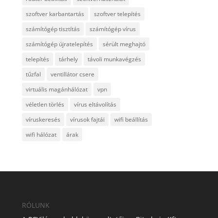
szoftver karbantartás
szoftver telepítés
számítógép tisztítás
számítógép vírus
számítógép újratelepítés
sérült meghajtó
telepítés
tárhely
távoli munkavégzés
tűzfal
ventillátor csere
virtuális magánhálózat
vpn
véletlen törlés
vírus eltávolítás
víruskeresés
vírusok fajtái
wifi beállítás
wifi hálózat
árak
RÓLUNK