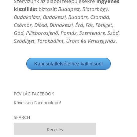
Szervizünk az alábbi településekre
ingyenes
kiszállást
biztosít:
Budapest, Biatorbágy,
Budakalász, Budakeszi, Budaörs, Csomád,
Csömör, Diósd, Dunakeszi, Érd, Fót, Fótliget,
Göd, Pilisborosjenő, Pomáz, Szentendre, Szöd,
Szödliget, Törökbálint, Üröm
és
Veresegyház
.
Kapcsolatfelvételhez kattintson!
PCVILÁG FACEBOOK
Kövessen Facebook-on!
SEARCH