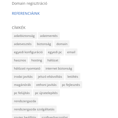
Domain regisztráció
REFERENCIÁINK
CÍMKÉK
adatbiztonság
adatmentés
adatvesztés
biztonság
domain
egyedi konfiguráció
egyedi pc
email
hasznos
hosting
hálózat
hálózati nyomtató
internet biztonság
irodai javítás
jelszó eltávolítás
letöltés
magánórák
otthoni javítás
pc fejlesztés
pc felújítás
pc újratelepítés
rendszergazda
rendszergazda szolgáltatás
router beállítás
szoftverhasználat