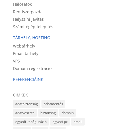
Hálózatok
Rendszergazda
Helyszíni javítás
Számítógép telepítés
TÁRHELY, HOSTING
Webtárhely
Email tárhely
VPS
Domain regisztráció
REFERENCIÁINK
CÍMKÉK
adatbiztonság
adatmentés
adatvesztés
biztonság
domain
egyedi konfiguráció
egyedi pc
email