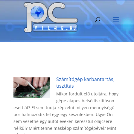
Számítógép karbantartás,
tisztítás
Mikor fordult elő utoljára, hogy
gépe alapos belső tisztításon
esett át? El sem tudja képzelni milyen mennyiségű
por halmozódik fel egy-egy készülékben. Ugye Ön
sem vezetne egy autót éveken keresztül olajcsere
nélkül? Miért tenne másképp számítógépével? Mint