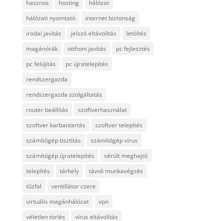
hasznos
hosting
hálózat
hálózati nyomtató
internet biztonság
irodai javítás
jelszó eltávolítás
letöltés
magánórák
otthoni javítás
pc fejlesztés
pc felújítás
pc újratelepítés
rendszergazda
rendszergazda szolgáltatás
router beállítás
szoftverhasználat
szoftver karbantartás
szoftver telepítés
számítógép tisztítás
számítógép vírus
számítógép újratelepítés
sérült meghajtó
telepítés
tárhely
távoli munkavégzés
tűzfal
ventillátor csere
virtuális magánhálózat
vpn
véletlen törlés
vírus eltávolítás