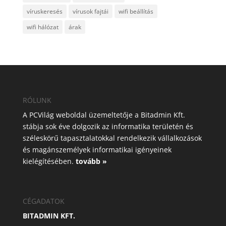
víruskeresés
vírusok fajtái
wifi beállítás
wifi hálózat
árak
RÓLUNK
A PCVilág weboldal üzemeltetője a Bitadmin Kft.
stábja sok éve dolgozik az informatika területén és
széleskörű tapasztalatokkal rendelkezik vállalkozások
és magánszemélyek informatikai igényeinek
kielégítésében.
tovább »
CÉGADATOK
BITADMIN KFT.