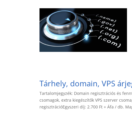
Tárhely, domain, VPS árj
Tartalomjegyzék: Domain regisztrációs és fenn
csomagok, extra kiegészítők VPS szerver csoma
regisztrációEgyszeri díj: 2.700 Ft + Áfa / db. M