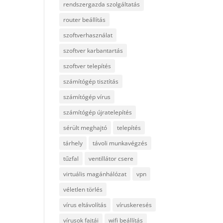
rendszergazda szolgáltatás
router beállítás
szoftverhasználat
szoftver karbantartás
szoftver telepítés
számítógép tisztítás
számítógép vírus
számítógép újratelepítés
sérült meghajtó
telepítés
tárhely
távoli munkavégzés
tűzfal
ventillátor csere
virtuális magánhálózat
vpn
véletlen törlés
vírus eltávolítás
víruskeresés
vírusok fajtái
wifi beállítás