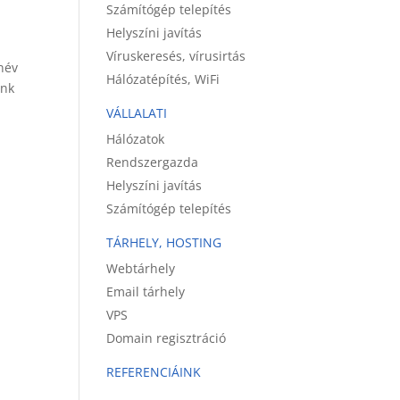
Számítógép telepítés
Helyszíni javítás
Víruskeresés, vírusirtás
név
Hálózatépítés, WiFi
ink
VÁLLALATI
Hálózatok
Rendszergazda
Helyszíni javítás
Számítógép telepítés
TÁRHELY, HOSTING
Webtárhely
Email tárhely
VPS
Domain regisztráció
REFERENCIÁINK