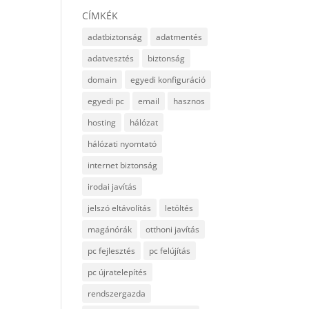
CÍMKÉK
adatbiztonság
adatmentés
adatvesztés
biztonság
domain
egyedi konfiguráció
egyedi pc
email
hasznos
hosting
hálózat
hálózati nyomtató
internet biztonság
irodai javítás
jelszó eltávolítás
letöltés
magánórák
otthoni javítás
pc fejlesztés
pc felújítás
pc újratelepítés
rendszergazda