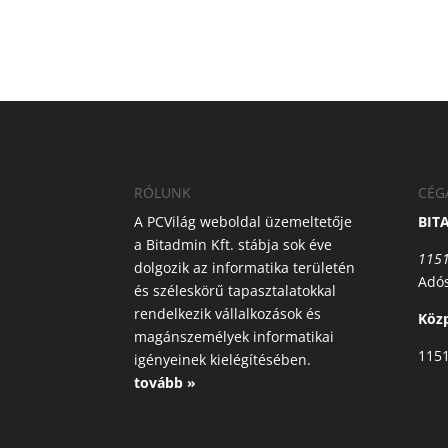
RÓLUNK
CÉG
A PCVilág weboldal üzemeltetője
BIT
a Bitadmin Kft. stábja sok éve
1151
dolgozik az informatika területén
Adó
és széleskörű tapasztalatokkal
rendelkezik vállalkozások és
Közp
magánszemélyek informatikai
1151
igényeinek kielégítésében.
tovább »