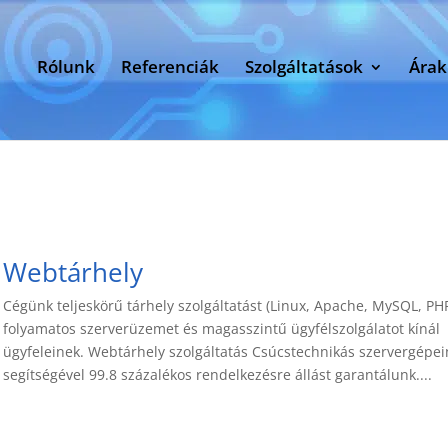
Rólunk
Referenciák
Szolgáltatások
Árak
Webtárhely
Cégünk teljeskörű tárhely szolgáltatást (Linux, Apache, MySQL, PHP
folyamatos szerverüzemet és magasszintű ügyfélszolgálatot kínál
ügyfeleinek. Webtárhely szolgáltatás Csúcstechnikás szervergépei
segítségével 99.8 százalékos rendelkezésre állást garantálunk....