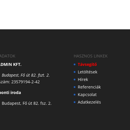
ADATOK
HASZNOS LINKEK
ADMIN KFT.
Távsegítő
Letöltések
 Budapest, Fő út 82. fszt. 2.
Hírek
szám: 23579194-2-42
Referenciák
onti iroda
Kapcsolat
Adatkezelés
 Budapest, Fő út 82. fsz. 2.