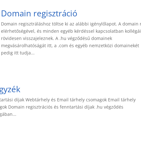
Domain regisztráció
Domain regisztráláshoz töltse ki az alábbi igénylőlapot. A domain 
elérhetőségével, és minden egyéb kérdéssel kapcsolatban kollégá
rövidesen visszajeleznek. A .hu végződésű domainek
megvásárolhatóságát itt, a .com és egyéb nemzetközi domainekét
pedig itt tudja...
egyzék
tartási díjak Webtárhely és Email tárhely csomagok Email tárhely
gok Domain regisztrációs és fenntartási díjak .hu végződés
agában...