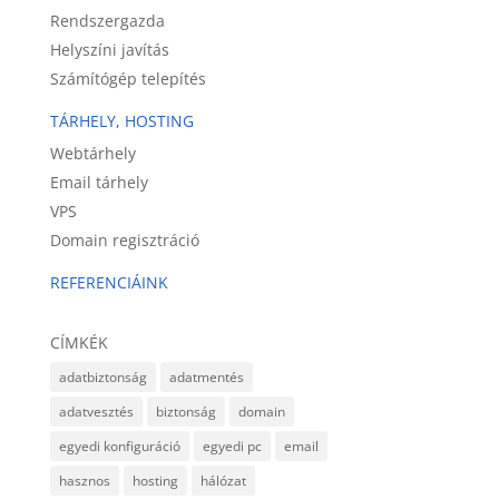
Rendszergazda
Helyszíni javítás
Számítógép telepítés
TÁRHELY, HOSTING
Webtárhely
Email tárhely
VPS
Domain regisztráció
REFERENCIÁINK
CÍMKÉK
adatbiztonság
adatmentés
adatvesztés
biztonság
domain
egyedi konfiguráció
egyedi pc
email
hasznos
hosting
hálózat