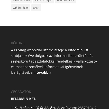
víruskeresés
vírusok fajtái
wifi beállítás
wifi hálózat
árak
RÓLUNK
A PCVilág weboldal üzemeltetője a Bitadmin Kft.
stábja sok éve dolgozik az informatika területén és
széleskörű tapasztalatokkal rendelkezik vállalkozások
és magánszemélyek informatikai igényeinek
kielégítésében.
tovább »
CÉGADATOK
BITADMIN KFT.
1151 Budapest, Fő út 82. fszt. 2.
Adószám: 23579194-2-