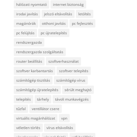
hálózati nyomtató
internet biztonság
irodai javítás
jelszó eltávolítás
letöltés
magánórák
otthoni javítás
pc fejlesztés
pc felújítás
pc újratelepítés
rendszergazda
rendszergazda szolgáltatás
router beállítás
szoftverhasználat
szoftver karbantartás
szoftver telepítés
számítógép tisztítás
számítógép vírus
számítógép újratelepítés
sérült meghajtó
telepítés
tárhely
távoli munkavégzés
tűzfal
ventillátor csere
virtuális magánhálózat
vpn
véletlen törlés
vírus eltávolítás