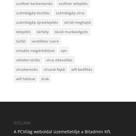
szoftver karbantartás
szoftver telepítés
számítógép tisztítás
számítógép vírus
számítógép újratelepítés
sérült meghajtó
telepítés
tárhely
távoli munkavégzés
tűzfal
ventillátor csere
virtuális magánhálózat
vpn
véletlen törlés
vírus eltávolítás
víruskeresés
vírusok fajtái
wifi beállítás
wifi hálózat
árak
RÓLUNK
A PCVilág weboldal üzemeltetője a Bitadmin Kft.