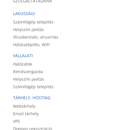
SZOLGÁLTATÁSAINK
LAKOSSÁGI
Számítógép telepítés
Helyszíni javítás
Víruskeresés, vírusirtás
Hálózatépítés, WiFi
VÁLLALATI
Hálózatok
Rendszergazda
Helyszíni javítás
Számítógép telepítés
TÁRHELY, HOSTING
Webtárhely
Email tárhely
VPS
Domain regisztráció