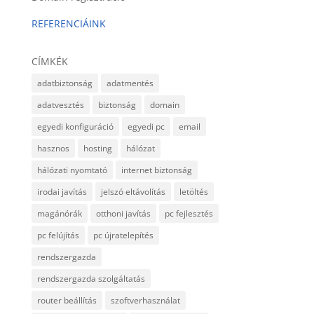
REFERENCIÁINK
CÍMKÉK
adatbiztonság
adatmentés
adatvesztés
biztonság
domain
egyedi konfiguráció
egyedi pc
email
hasznos
hosting
hálózat
hálózati nyomtató
internet biztonság
irodai javítás
jelszó eltávolítás
letöltés
magánórák
otthoni javítás
pc fejlesztés
pc felújítás
pc újratelepítés
rendszergazda
rendszergazda szolgáltatás
router beállítás
szoftverhasználat